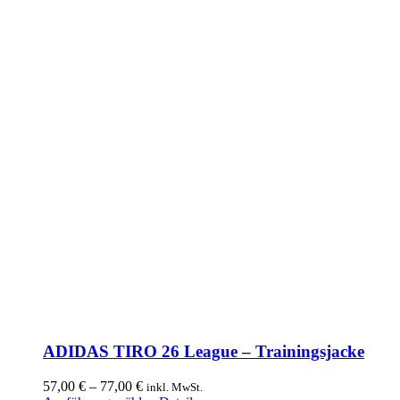
ADIDAS TIRO 26 League – Trainingsjacke
Preisspanne:
57,00
€
–
77,00
€
inkl. MwSt.