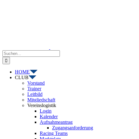
Zum
Inhalt
springen
Suche
nach:
HOME
CLUB
Vorstand
Trainer
Leitbild
Mitgliedschaft
Vereinslogistik
Login
Kalender
Aufnahmeantrag
Zugangsanforderung
Racing Teams
Marktplatz