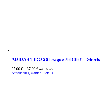
ADIDAS TIRO 26 League JERSEY – Shorts
Preisspanne:
27,00
€
–
37,00
€
inkl. MwSt.
27,00 €
Dieses
Ausführung wählen
Details
bis
Produkt
37,00 €
weist
mehrere
Varianten
auf.
Die
Optionen