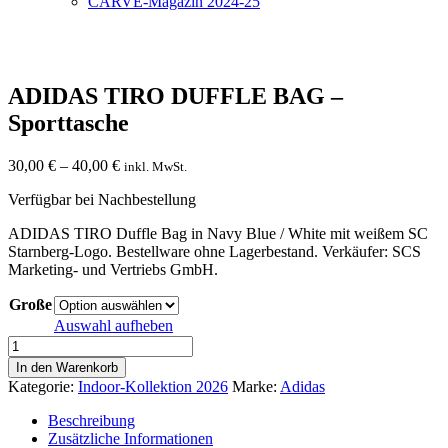
CARVE-Magazin 2024-25
ADIDAS TIRO DUFFLE BAG –
Sporttasche
Preisspanne:
30,00
€
–
40,00
€
inkl. MwSt.
30,00 €
Verfügbar bei Nachbestellung
bis
40,00 €
ADIDAS TIRO Duffle Bag in Navy Blue / White mit weißem SC
Starnberg-Logo. Bestellware ohne Lagerbestand. Verkäufer: SCS
Marketing- und Vertriebs GmbH.
Große
Auswahl aufheben
ADIDAS
TIRO
In den Warenkorb
DUFFLE
Kategorie:
Indoor-Kollektion 2026
Marke:
Adidas
BAG
-
Beschreibung
Sporttasche
Zusätzliche Informationen