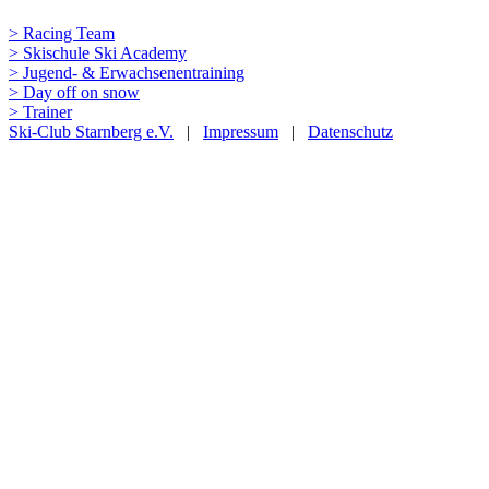
> Racing Team
> Skischule Ski Academy
> Jugend- & Erwachsenentraining
> Day off on snow
> Trainer
Ski-Club Starnberg e.V.
|
Impressum
|
Datenschutz