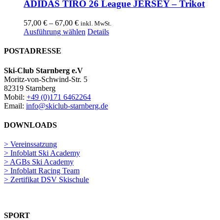
ADIDAS TIRO 26 League JERSEY – Trikot
Preisspanne:
57,00
€
–
67,00
€
inkl. MwSt.
57,00 €
Dieses
Ausführung wählen
Details
bis
Produkt
67,00 €
weist
POSTADRESSE
mehrere
Varianten
Ski-Club Starnberg e.V
auf.
Moritz-von-Schwind-Str. 5
Die
82319 Starnberg
Optionen
Mobil:
+49 (0)171 6462264
können
Email:
info@skiclub-starnberg.de
auf
der
DOWNLOADS
Produktseite
gewählt
> Vereinssatzung
werden
> Infoblatt Ski Academy
> AGBs Ski Academy
> Infoblatt Racing Team
> Zertifikat DSV Skischule
SPORT