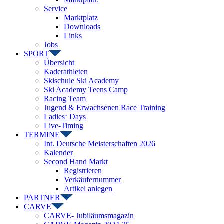
Service
Marktplatz
Downloads
Links
Jobs
SPORT
Übersicht
Kaderathleten
Skischule Ski Academy
Ski Academy Teens Camp
Racing Team
Jugend & Erwachsenen Race Training
Ladies‘ Days
Live-Timing
TERMINE
Int. Deutsche Meisterschaften 2026
Kalender
Second Hand Markt
Registrieren
Verkäufernummer
Artikel anlegen
PARTNER
CARVE
CARVE- Jubiläumsmagazin