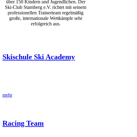
über 150 Kindern und Jugendlichen. Der
Ski-Club Starnberg e.V. richtet mit seinem
professionellen Trainerteam regelmäßig
große, internationale Wettkämpfe sehr
erfolgreich aus.
Skischule Ski Academy
Die Ski Academy des Ski-Club Starnberg ist die Heimat von mehr
als 150 skibegeisterten Kids zwischen fünf und 15 in alters- und
leistungsgerechten Gruppen.
mehr
Racing Team