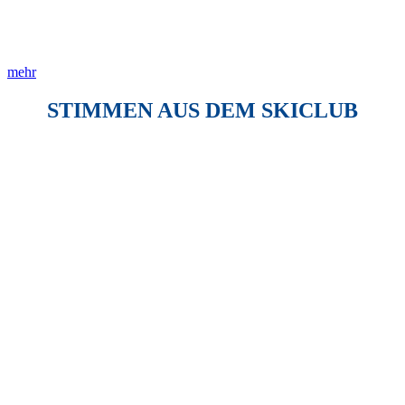
Das Jugend- & Erwachsenentraining richtet sich an skibegeisterte
Erwachsene und Jugendliche ab 16 Jahren, die Spaß an der
Verbesserung ihrer Technik haben.
mehr
STIMMEN AUS DEM SKICLUB
„Was gibt es Schöneres als am
Samstag Abend glückliche,
müde Kinder mit roten Wangen
nach einem tollen Skitag in