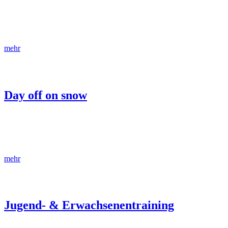
Der Ski-Club Starnberg ist einer der erfolgreichsten Ski-Clubs in
Deutschland und hat schon viele Talente zur internationalen
Weltspitze im Skisport gebracht.
mehr
Day off on snow
Entspanntes Skifahren immer dienstags auf freien Pisten mit Tipps
zur Verbesserung der Skitechnik von Profi-Trainerin Ingrid Zauner.
Gemeinsame Anreise im Vereinsbus.
mehr
Jugend- & Erwachsenentraining