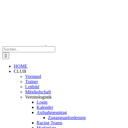
Zum
Inhalt
springen
Suche
nach:
HOME
CLUB
Vorstand
Trainer
Leitbild
Mitgliedschaft
Vereinslogistik
Login
Kalender
Aufnahmeantrag
Zugangsanforderung
Racing Teams
Marktplatz