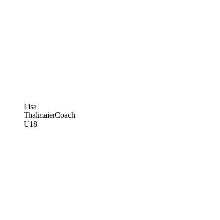
Lisa
Thalmaier
Coach
U18