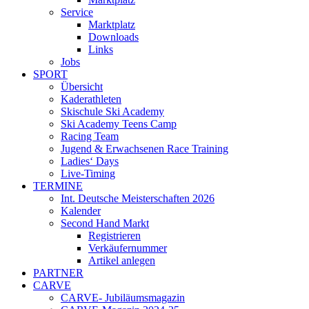
Service
Marktplatz
Downloads
Links
Jobs
SPORT
Übersicht
Kaderathleten
Skischule Ski Academy
Ski Academy Teens Camp
Racing Team
Jugend & Erwachsenen Race Training
Ladies‘ Days
Live-Timing
TERMINE
Int. Deutsche Meisterschaften 2026
Kalender
Second Hand Markt
Registrieren
Verkäufernummer
Artikel anlegen
PARTNER
CARVE
CARVE- Jubiläumsmagazin