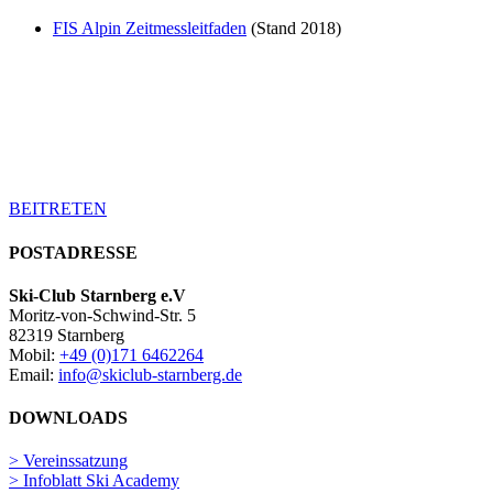
FIS Alpin Zeitmessleitfaden
(Stand 2018)
Jetzt Mitglied werden!
Ob Erwachsener, Kind, Jugendlicher oder
die ganze Familie – wir bieten für jeden die
passende Mitgliedschaft an.
BEITRETEN
POSTADRESSE
Ski-Club Starnberg e.V
Moritz-von-Schwind-Str. 5
82319 Starnberg
Mobil:
+49 (0)171 6462264
Email:
info@skiclub-starnberg.de
DOWNLOADS
> Vereinssatzung
> Infoblatt Ski Academy