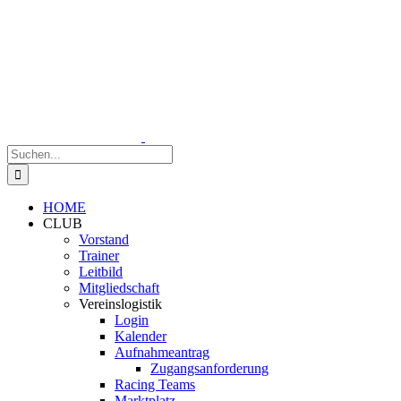
Zum
Inhalt
springen
Suche
nach:
HOME
CLUB
Vorstand
Trainer
Leitbild
Mitgliedschaft
Vereinslogistik
Login
Kalender
Aufnahmeantrag
Zugangsanforderung
Racing Teams
Marktplatz