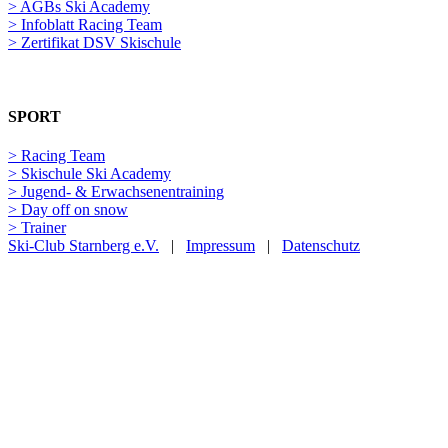
> AGBs Ski Academy
> Infoblatt Racing Team
> Zertifikat DSV Skischule
SPORT
> Racing Team
> Skischule Ski Academy
> Jugend- & Erwachsenentraining
> Day off on snow
> Trainer
Ski-Club Starnberg e.V.
|
Impressum
|
Datenschutz