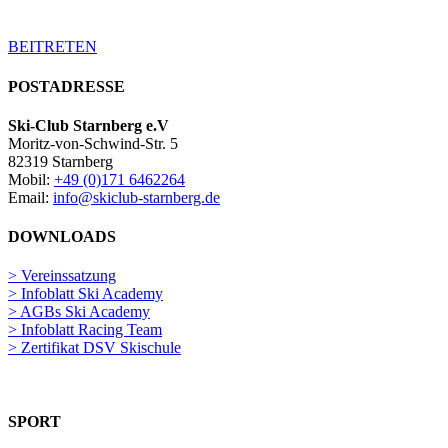
Mitglied im Ski-Club Starnberg e.V. sein.
BEITRETEN
POSTADRESSE
Ski-Club Starnberg e.V
Moritz-von-Schwind-Str. 5
82319 Starnberg
Mobil:
+49 (0)171 6462264
Email:
info@skiclub-starnberg.de
DOWNLOADS
> Vereinssatzung
> Infoblatt Ski Academy
> AGBs Ski Academy
> Infoblatt Racing Team
> Zertifikat DSV Skischule
SPORT