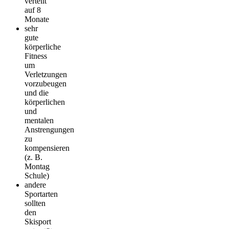
verteilt
auf 8
Monate
sehr
gute
körperliche
Fitness
um
Verletzungen
vorzubeugen
und die
körperlichen
und
mentalen
Anstrengungen
zu
kompensieren
(z. B.
Montag
Schule)
andere
Sportarten
sollten
den
Skisport