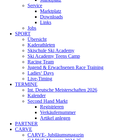
Service
Marktplatz
Downloads
Links
Jobs
SPORT
Übersicht
Kaderathleten
Skischule Ski Academy
Ski Academy Teens Camp
Racing Team
Jugend & Erwachsenen Race Training
Ladies‘ Days
Live-Timing
TERMINE
Int. Deutsche Meisterschaften 2026
Kalender
Second Hand Markt
Registrieren
Verkäufernummer
Artikel anlegen
PARTNER
CARVE
CARVE- Jubiläumsmagazin