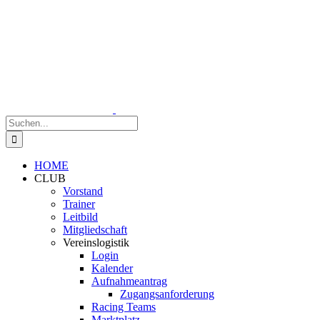
Zum
Inhalt
springen
Suche
nach:
HOME
CLUB
Vorstand
Trainer
Leitbild
Mitgliedschaft
Vereinslogistik
Login
Kalender
Aufnahmeantrag
Zugangsanforderung
Racing Teams
Marktplatz