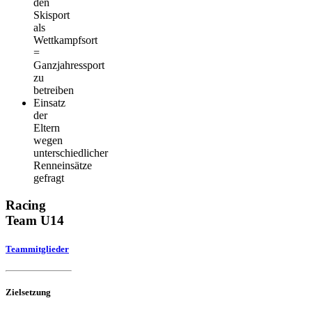
den
Skisport
als
Wettkampfsort
=
Ganzjahressport
zu
betreiben
Einsatz
der
Eltern
wegen
unterschiedlicher
Renneinsätze
gefragt
Racing
Team U14
Teammitglieder
Zielsetzung