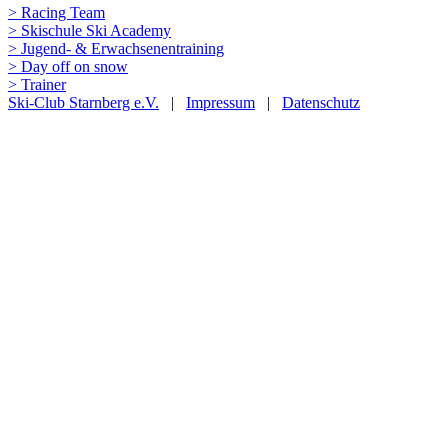
> Racing Team
> Skischule Ski Academy
> Jugend- & Erwachsenentraining
> Day off on snow
> Trainer
Ski-Club Starnberg e.V.
|
Impressum
|
Datenschutz