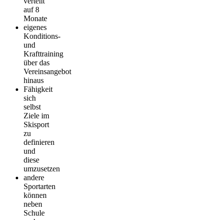
verteilt
auf 8
Monate
eigenes
Konditions-
und
Krafttraining
über das
Vereinsangebot
hinaus
Fähigkeit
sich
selbst
Ziele im
Skisport
zu
definieren
und
diese
umzusetzen
andere
Sportarten
können
neben
Schule