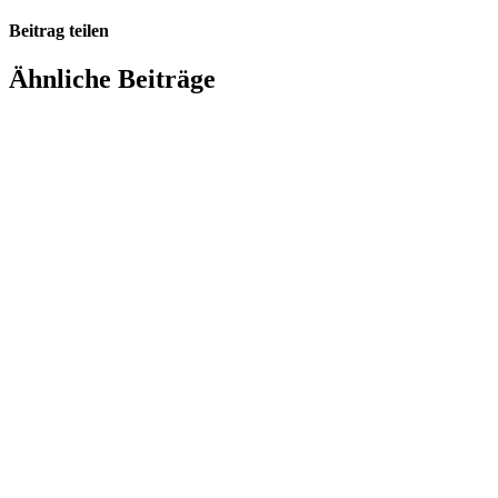
Beitrag teilen
Facebook
X
LinkedIn
WhatsApp
E-
Ähnliche Beiträge
Mail