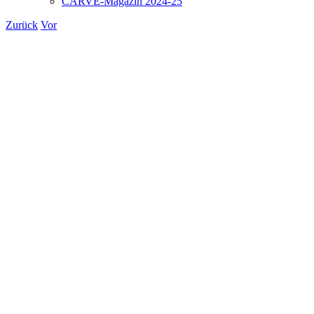
CARVE-Magazin 2024-25
Zurück
Vor
Zeige
grösseres
Bild