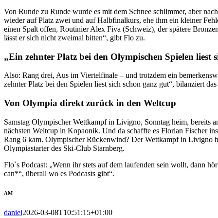
Von Runde zu Runde wurde es mit dem Schnee schlimmer, aber nach dem
wieder auf Platz zwei und auf Halbfinalkurs, ehe ihm ein kleiner Fehler
einen Spalt offen, Routinier Alex Fiva (Schweiz), der spätere Bronz
lässt er sich nicht zweimal bitten“, gibt Flo zu.
„Ein zehnter Platz bei den Olympischen Spielen liest 
Also: Rang drei, Aus im Viertelfinale – und trotzdem ein bemerkenswe
zehnter Platz bei den Spielen liest sich schon ganz gut“, bilanziert d
Von Olympia direkt zurück in den Weltcup
Samstag Olympischer Wettkampf in Livigno, Sonntag heim, bereits 
nächsten Weltcup in Kopaonik. Und da schaffte es Florian Fischer ins
Rang 6 kam. Olympischer Rückenwind? Der Wettkampf in Livigno hat
Olympiastarter des Ski-Club Starnberg.
Flo`s Podcast: „Wenn ihr stets auf dem laufenden sein wollt, dann hö
can*“, überall wo es Podcasts gibt“.
AM
daniel
2026-03-08T10:51:15+01:00