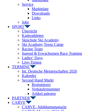
Service
Marktplatz
Downloads
Links
Jobs
SPORT
Übersicht
Kaderathleten
Skischule Ski Academy
Ski Academy Teens Camp
Racing Team
Jugend & Erwachsenen Race Training
Ladies‘ Days
Live-Timing
TERMINE
Int. Deutsche Meisterschaften 2026
Kalender
Second Hand Markt
Registrieren
Verkäufernummer
Artikel anlegen
PARTNER
CARVE
CARVE- Jubiläumsmagazin