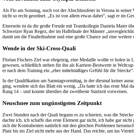
Als Flo am Sonntag, noch vor der Abschlussfeier in Verona in sein
nicht so recht geordnet. „Es ist von allem etwas dabei“, sagt er im G
Einerseits ist da die große Freude mit Teamkollegin Daniela Maier ü
Schweizer Ryan Regez, der im Halbfinale der Männer „unvergleichl
damit um die Finalteilnahme und eine große Chance auf eine weitere d
Wende in der Ski-Cross-Quali
Florian Fischers Ziel war ehrgeizig, eine Medaille wollte er holen in
gewesen, schließlich stehen für ihn als Karriere-Bestwerte in Weltcu
er nach dem Training ein „eher mittelmäßiges Gefühl für die Strecke“
In der Qualifikation am Samstagvormittag, in der diesmal keiner au
ging, wendete sich das Blatt ein wenig. „Da hatte ich das erste Mal da
Rang 14 – und konnte überdies die zweitbeste Startzeit vorweisen.
Neuschnee zum ungünstigsten Zeitpunkt
Zwei Stunden nach der Quali begann es zu schneien, was die Strecke
dachte ich, ich schaffe das erste Element gar nicht, ich habe gar nich
sich die Kontrahenten natürlich mit den gleichen Problemen herumsc
Platz bis ins Ziel nicht mehr aus der Hand. Das reichte, um ins Vierte