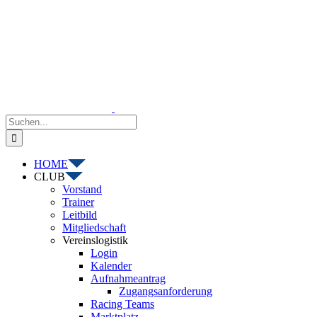
Zum
Inhalt
springen
Suche
nach:
HOME
CLUB
Vorstand
Trainer
Leitbild
Mitgliedschaft
Vereinslogistik
Login
Kalender
Aufnahmeantrag
Zugangsanforderung
Racing Teams
Marktplatz