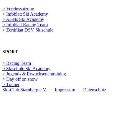
> Vereinssatzung
> Infoblatt Ski Academy
> AGBs Ski Academy
> Infoblatt Racing Team
> Zertifikat DSV Skischule
SPORT
> Racing Team
> Skischule Ski Academy
> Jugend- & Erwachsenentraining
> Day off on snow
> Trainer
Ski-Club Starnberg e.V.
|
Impressum
|
Datenschutz