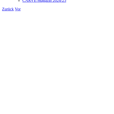
CARVE-Magazin 2024-25
Zurück
Vor
Zeige
grösseres
Bild