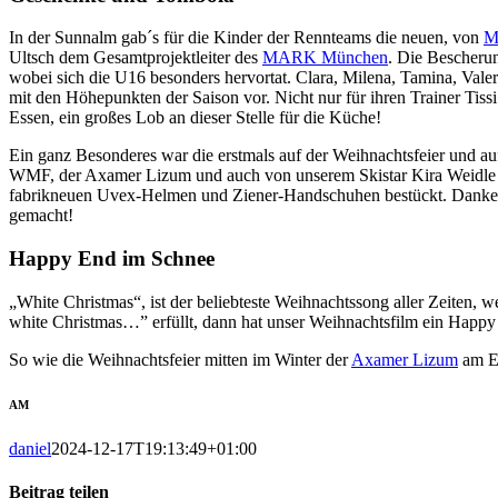
In der Sunnalm gab´s für die Kinder der Rennteams die neuen, von
M
Ultsch dem Gesamtprojektleiter des
MARK München
. Die Bescheru
wobei sich die U16 besonders hervortat. Clara, Milena, Tamina, Vale
mit den Höhepunkten der Saison vor. Nicht nur für ihren Trainer Tissi
Essen, ein großes Lob an dieser Stelle für die Küche!
Ein ganz Besonderes war die erstmals auf der Weihnachtsfeier und a
WMF, der Axamer Lizum und auch von unserem Skistar Kira Weidle mit
fabrikneuen Uvex-Helmen und Ziener-Handschuhen bestückt. Danke an
gemacht!
Happy End im Schnee
„White Christmas“, ist der beliebteste Weihnachtssong aller Zeiten, 
white Christmas…” erfüllt, dann hat unser Weihnachtsfilm ein Happy
So wie die Weihnachtsfeier mitten im Winter der
Axamer Lizum
am En
AM
daniel
2024-12-17T19:13:49+01:00
Beitrag teilen