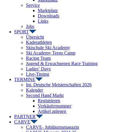
Service
Marktplatz
Downloads
Links
Jobs
SPORT
Übersicht
Kaderathleten
Skischule Ski Academy
Ski Academy Teens Camp
Racing Team
Jugend & Erwachsenen Race Training
Ladies‘ Days
Live-Timing
TERMINE
Int. Deutsche Meisterschaften 2026
Kalender
Second Hand Markt
Registrieren
Verkäufernummer
Artikel anlegen
PARTNER
CARVE
CARVE- Jubiläumsmagazin