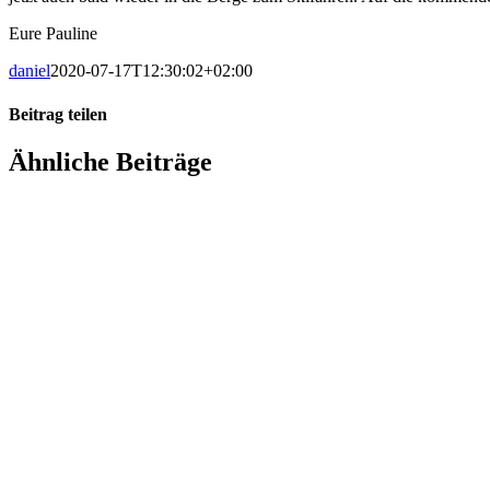
Eure Pauline
daniel
2020-07-17T12:30:02+02:00
Beitrag teilen
Facebook
X
LinkedIn
WhatsApp
E-
Ähnliche Beiträge
Mail