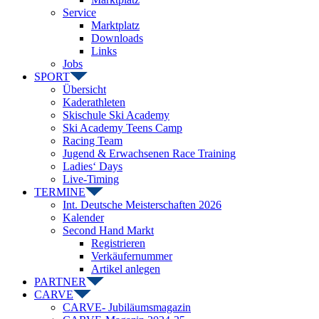
Service
Marktplatz
Downloads
Links
Jobs
SPORT
Übersicht
Kaderathleten
Skischule Ski Academy
Ski Academy Teens Camp
Racing Team
Jugend & Erwachsenen Race Training
Ladies‘ Days
Live-Timing
TERMINE
Int. Deutsche Meisterschaften 2026
Kalender
Second Hand Markt
Registrieren
Verkäufernummer
Artikel anlegen
PARTNER
CARVE
CARVE- Jubiläumsmagazin