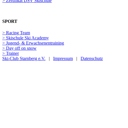
> Zertifikat DSV Skischule
SPORT
> Racing Team
> Skischule Ski Academy
> Jugend- & Erwachsenentraining
> Day off on snow
> Trainer
Ski-Club Starnberg e.V.
|
Impressum
|
Datenschutz