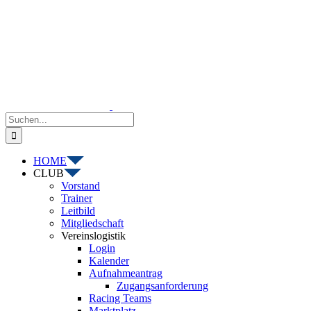
Zum
Inhalt
springen
Suche
nach:
HOME
CLUB
Vorstand
Trainer
Leitbild
Mitgliedschaft
Vereinslogistik
Login
Kalender
Aufnahmeantrag
Zugangsanforderung
Racing Teams
Marktplatz