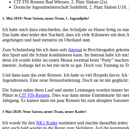
CIT FIS Rennen Bad Wiessee, 2. Platz Slalom (2x)
Deutsche Jugendmeisterschaft Sudelfeld, 2. Platz Slalom U18, 
1. Mai 2019: Neue Saison, neues Team, 1. Jugendjahr!
Ich habe mich dazu entschieden, das Schuljahr zu Hause fertig zu ma
Das hatte aber leider den Nachteil, dass ich viele Kilometer mit dem
angefangen und fand meistens im Oberland statt.
Zum Schulanfang bin ich dann aufs
Internat
in Berchtesgaden gekomme
den Sport und die Schule kombinieren kann. Im Internat habe ich mich 
denn ich wurde leider im ersten Monat zweimal beim “Party” machen e
intensiv. Anfangs lief es bei mir nicht so gut. Doch von Training zu Tr
Und dann kam das erste Rennen. Ich hatte so viel Respekt davor. Ich
Jugendrennen. Eine neue Herausforderung. Doch sie ist mir geglückt:
Die Saison nahm ihren Lauf und meine Leistungen wurden immer besse
Plätze in
CIT FIS-Rennen
. Dies war dann meine Eintrittskarte für me
Jahrgang. Es kamen dann ein paar Rennen bis zum abrupten Saisonen
1 Mai 2020: Neue Saison, neues Team, neuer Kader!
Ich wurde für den
NK1 Kader
nominiert und machte daraufhin jeden T
jetzt auch bald wieder in die Berge zum Skifahren. Auf die kommende