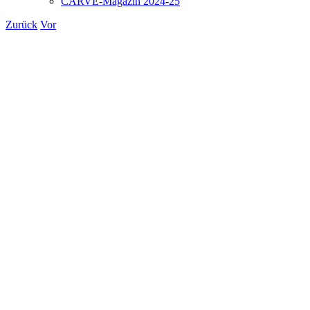
CARVE-Magazin 2024-25
Zurück
Vor
Zeige
grösseres
Bild